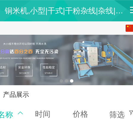
铜米机,小型|干式|干粉杂线|杂线|全自动|新型铜米机厂家,铜米机价格-无锡市腾建机械制造有限公司
中文
English
产品展示
时间
价格
名称
筛选